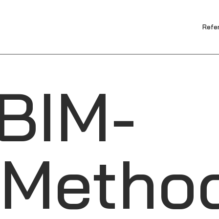
Refe
BIM-
Metho