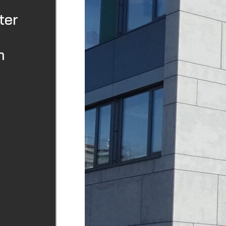
ter
m