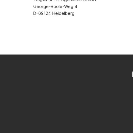
George-Boole-Weg 4
D-69124 Heidelberg