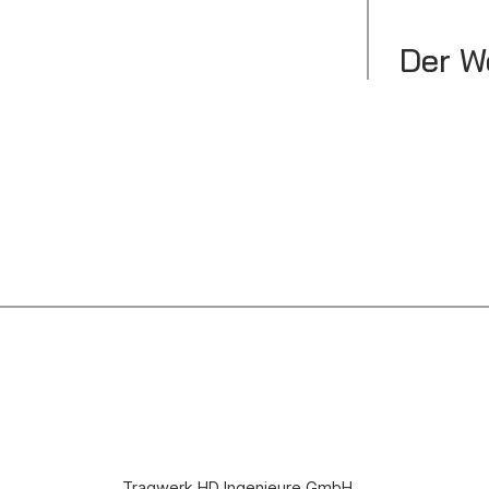
Der W
Tragwerk HD Ingenieure GmbH