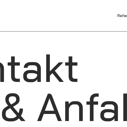
Refe
takt
& Anfa